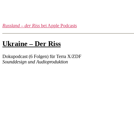
Russland – der Riss
bei Apple Podcasts
Categories
Ukraine – Der Riss
Podcast
Projekte
Dokupodcast (6 Folgen) für Terra X/ZDF
Post
Post
Sounddesign und Audioproduktion
author
date
16/02/2024
By
lorenzo