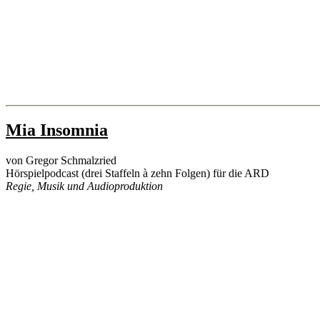
Categories
Mia Insomnia
Hörspiel
Projekte
von Gregor Schmalzried
Post
Post
Hörspielpodcast (drei Staffeln à zehn Folgen) für die ARD
author
date
Regie, Musik und Audioproduktion
16/02/2024
By
lorenzo