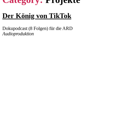
Categories
Der König von TikTok
Podcast
Projekte
Dokupodcast (8 Folgen) für die ARD
Post
Post
Audioproduktion
author
date
16/02/2024
By
lorenzo