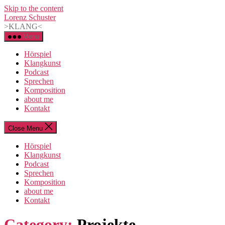
Skip to the content
Lorenz Schuster
>KLANG<
Menu
Hörspiel
Klangkunst
Podcast
Sprechen
Komposition
about me
Kontakt
Close Menu
Hörspiel
Klangkunst
Podcast
Sprechen
Komposition
about me
Kontakt
Category:
Projekte