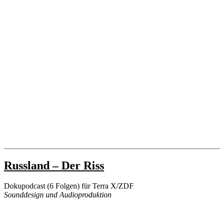
Tags
Categories
Russland – Der Riss
Podcast
Hörspiel
Projekte
Dokupodcast (6 Folgen) für Terra X/ZDF
Post
Post
Sounddesign und Audioproduktion
author
date
16/02/2024
By