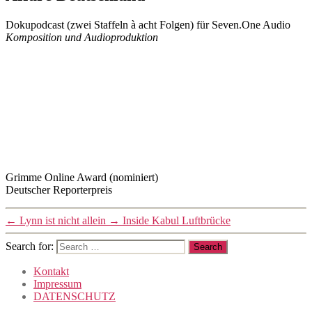
Podcast
Projekte
Dokupodcast (zwei Staffeln à acht Folgen) für Seven.One Audio
Post
Post
Komposition und Audioproduktion
author
date
16/02/2024
By
lorenzo
Grimme Online Award (nominiert)
Deutscher Reporterpreis
←
Lynn ist nicht allein
→
Inside Kabul Luftbrücke
Search for:
Kontakt
Impressum
DATENSCHUTZ