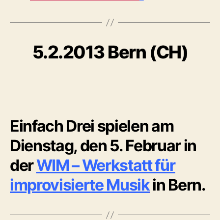
y
L
o
1
2
r
e
/
5.2.2013 Bern (CH)
Categories
K
O
n
1
N
z
0
Z
Post
Post
S
/
E
author
date
c
2
R
T
h
0
E
u
1
O
s
2
Einfach Drei spielen am
H
t
N
Dienstag, den 5. Februar in
E
e
r
der
WIM – Werkstatt für
improvisierte Musik
in Bern.
B
y