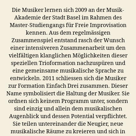
K
Die Musiker lernen sich 2009 an der Musik-
L
A
Akademie der Stadt Basel im Rahmen des
N
Master-Studiengangs für Freie Improvisation
G
K
kennen. Aus dem regelmässigen
U
Zusammenspiel entstand rasch der Wunsch
N
S
einer intensiveren Zusammenarbeit um den
T
vielfältigen klanglichen Möglichkeiten dieser
K
speziellen Trioformation nachzuspüren und
O
N
eine gemeinsame musikalische Sprache zu
Z
entwickeln. 2011 schliessen sich die Musiker
E
R
zur Formation Einfach Drei zusammen. Dieser
T
Name symbolisiert die Haltung der Musiker. Sie
E
ordnen sich keinem Programm unter, sondern
sind einzig und allein dem musikalischen
Augenblick und dessen Potential verpflichtet.
Sie teilen untereinander die Neugier, neue
musikalische Räume zu kreieren und sich in