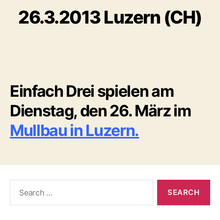
e
/
26.3.2013 Luzern (CH)
Categories
K
O
n
1
N
z
0
Z
Post
Post
S
/
E
author
date
c
2
R
T
h
0
E
u
1
O
s
2
Einfach Drei spielen am
H
t
N
Dienstag, den 26. März im
E
e
r
Mullbau in Luzern.
Search
for: