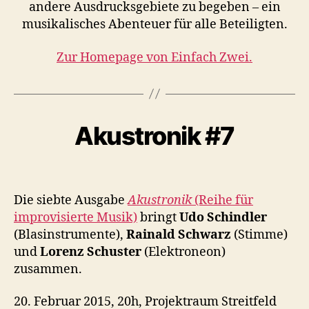
andere Ausdrucksgebiete zu begeben – ein
musikalisches Abenteuer für alle Beteiligten.
B
Zur Homepage von Einfach Zwei.
y
L
o
1
2
r
e
/
Akustronik #7
Categories
I
M
n
0
P
z
2
R
Post
Post
S
/
O
author
date
c
2
V
I
Die siebte Ausgabe
Akustronik
(Reihe für
h
0
S
improvisierte Musik)
bringt
Udo Schindler
u
1
A
s
5
(Blasinstrumente),
Rainald Schwarz
(Stimme)
T
I
t
und
Lorenz Schuster
(Elektroneon)
O
e
zusammen.
N
r
K
O
20. Februar 2015, 20h, Projektraum Streitfeld
N