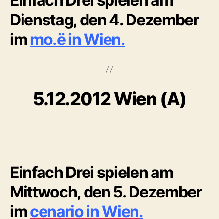
Einfach Drei spielen am
t
N
Dienstag, den 4. Dezember
E
e
r
im
mo.ë in Wien
.
B
y
L
o
1
6
r
e
/
5.12.2012 Wien (A)
Categories
K
O
n
1
N
z
0
Z
Post
Post
S
/
E
author
date
c
2
R
T
h
0
E
u
1
s
2
Einfach Drei spielen am
t
Mittwoch, den 5. Dezember
e
r
im
cenario in Wien
.
B