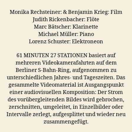
P
E
Monika Rechsteiner: & Benjamin Krieg: Film
R
F
Judith Rickenbacher: Flöte
O
Marc Bätscher: Klarinette
R
M
Michael Müller: Piano
A
Lorenz Schuster: Elektroneon
N
C
E
61 MINUTEN 27 STATIONEN basiert auf
mehreren Videokamerafahrten auf dem
Berliner S-Bahn-Ring, aufgenommen zu
unterschiedlichen Jahres- und Tageszeiten. Das
gesammelte Videomaterial ist Ausgangspunkt
einer audiovisuellen Komposition: Der Strom
des vorübergleitenden Bildes wird gebrochen,
zerschnitten, umgeleitet, in Einzelbilder oder
Intervalle zerlegt, aufgesplittet und wieder neu
zusammengefügt.