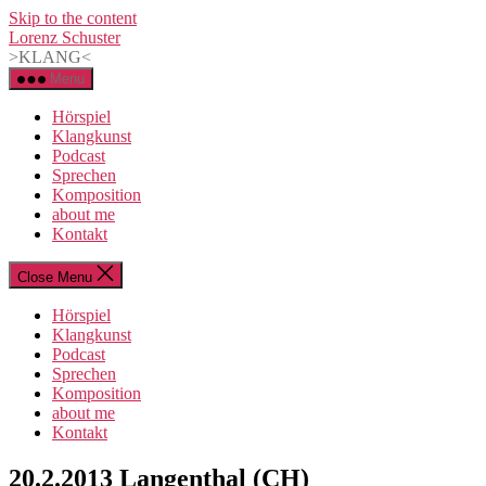
Skip to the content
Lorenz Schuster
>KLANG<
Menu
Hörspiel
Klangkunst
Podcast
Sprechen
Komposition
about me
Kontakt
Close Menu
Hörspiel
Klangkunst
Podcast
Sprechen
Komposition
about me
Kontakt
Categories
20.2.2013 Langenthal (CH)