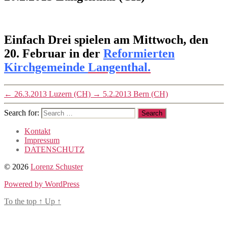
Konzerte
ohne
Post
Post
author
date
Einfach Drei spielen am Mittwoch, den
12/10/2012
By
20. Februar in der
Reformierten
Lorenz
Kirchgemeinde
Langenthal.
Schuster
←
26.3.2013 Luzern (CH)
→
5.2.2013 Bern (CH)
Search for:
Kontakt
Impressum
DATENSCHUTZ
© 2026
Lorenz Schuster
Powered by WordPress
To the top
↑
Up
↑