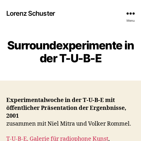
Lorenz Schuster
B
Menu
y
L
o
0
Surroundexperimente in
Categories
P
9
r
E
R
e
/
der T-U-B-E
F
n
1
O
z
0
R
Post
Post
M
S
/
author
date
A
c
2
N
h
0
C
u
1
E
Experimentalwoche in der T-U-B-E mit
s
4
öffentlicher Präsentation der Ergenbnisse,
t
2001
e
r
zusammen mit Niel Mitra und Volker Rommel.
T-U-B-E, Galerie für radiophone Kunst
,