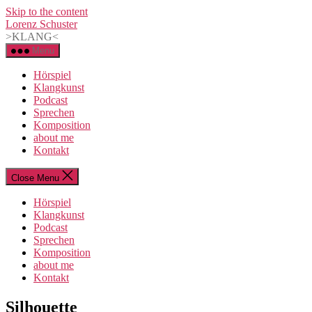
Skip to the content
Lorenz Schuster
>KLANG<
Menu
Hörspiel
Klangkunst
Podcast
Sprechen
Komposition
about me
Kontakt
Close Menu
Hörspiel
Klangkunst
Podcast
Sprechen
Komposition
about me
Kontakt
Categories
Silhouette