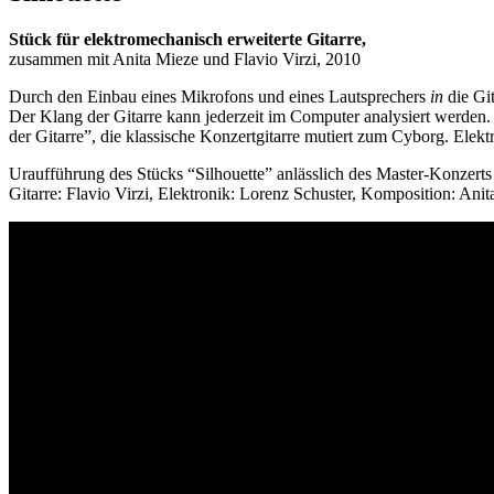
ARBEITEN
klangkunst
Stück für elektromechanisch erweiterte Gitarre,
Post
Post
KOMPOSITION
zusammen mit Anita Mieze und Flavio Virzi, 2010
author
date
Durch den Einbau eines Mikrofons und eines Lautsprechers
in
die Git
15/10/2012
By
Der Klang der Gitarre kann jederzeit im Computer analysiert werden.
lorenzo
der Gitarre”, die klassische Konzertgitarre mutiert zum Cyborg. Elek
Uraufführung des Stücks “Silhouette” anlässlich des Master-Konzer
Gitarre: Flavio Virzi, Elektronik: Lorenz Schuster, Komposition: Ani