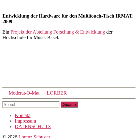
Post
Post
author
date
10/10/2012
By
Entwicklung der Hardware für den Multitouch-Tisch IRMAT,
lorenzo
2009
Ein
Projekt der Abteilung Forschung & Entwicklung
der
Hochschule für Musik Basel.
←
Moderat-O-Mat
→
LORBER
Search
for:
Kontakt
Impressum
DATENSCHUTZ
© 2026
Lorenz Schuster