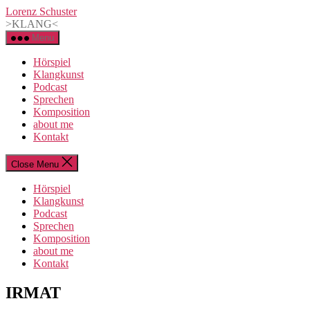
Skip
Lorenz Schuster
to
>KLANG<
the
Menu
content
Hörspiel
Klangkunst
Podcast
Sprechen
Komposition
about me
Kontakt
Close Menu
Hörspiel
Klangkunst
Podcast
Sprechen
Komposition
about me
Kontakt
Categories
INSTALLATION
IRMAT