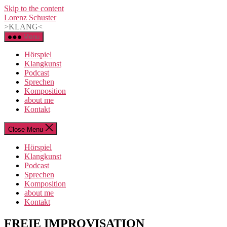
Skip to the content
Lorenz Schuster
>KLANG<
Menu
Hörspiel
Klangkunst
Podcast
Sprechen
Komposition
about me
Kontakt
Close Menu
Hörspiel
Klangkunst
Podcast
Sprechen
Komposition
about me
Kontakt
Categories
FREIE IMPROVISATION