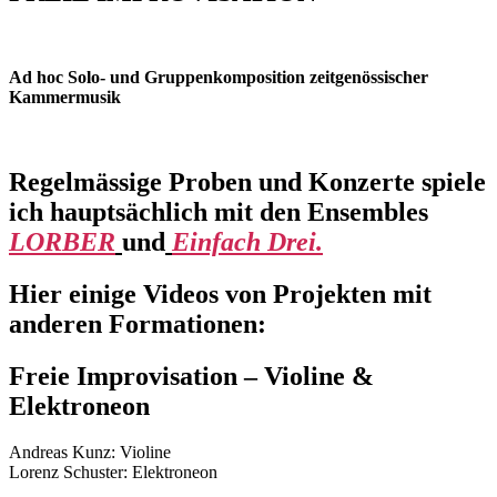
IMPROVISATION
Post
Post
author
date
Ad hoc Solo- und Gruppenkomposition zeitgenössischer
Kammermusik
10/10/2012
By
lorenzo
.
.
Regelmässige Proben und Konzerte spiele
ich hauptsächlich mit den Ensembles
LORBER
und
Einfach Drei.
Hier einige Videos von Projekten mit
anderen Formationen:
Freie Improvisation – Violine &
Elektroneon
Andreas Kunz: Violine
Lorenz Schuster: Elektroneon