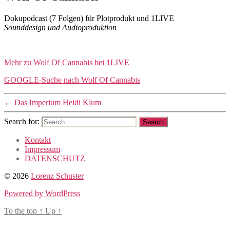
Podcast
Dokupodcast (7 Folgen) für Plotprodukt und 1LIVE
Post
Post
Sounddesign und Audioproduktion
author
date
31/10/2025
By
lorenzo
Mehr zu Wolf Of Cannabis bei 1LIVE
GOOGLE-Suche nach Wolf Of Cannabis
←
Das Imperium Heidi Klum
Search for:
Kontakt
Impressum
DATENSCHUTZ
© 2026
Lorenz Schuster
Powered by WordPress
To the top
↑
Up
↑