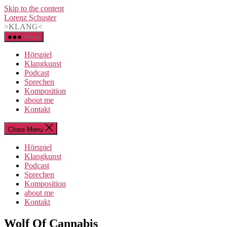
Skip to the content
Lorenz Schuster
>KLANG<
Menu
Hörspiel
Klangkunst
Podcast
Sprechen
Komposition
about me
Kontakt
Close Menu
Hörspiel
Klangkunst
Podcast
Sprechen
Komposition
about me
Kontakt
Categories
Wolf Of Cannabis