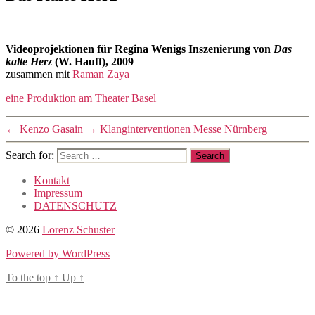
VIDEO
Post
Post
author
date
Videoprojektionen für Regina Wenigs Inszenierung von
Das
kalte Herz
(W. Hauff), 2009
11/10/2012
By
zusammen mit
Raman Zaya
lorenzo
eine Produktion am Theater Basel
←
Kenzo Gasain
→
Klanginterventionen Messe Nürnberg
Search for:
Kontakt
Impressum
DATENSCHUTZ
© 2026
Lorenz Schuster
Powered by WordPress
To the top
↑
Up
↑