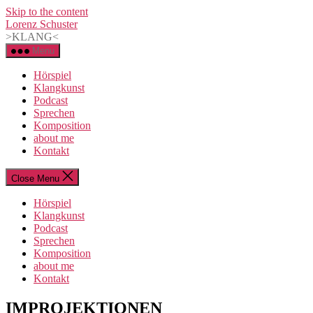
Skip to the content
Lorenz Schuster
>KLANG<
Menu
Hörspiel
Klangkunst
Podcast
Sprechen
Komposition
about me
Kontakt
Close Menu
Hörspiel
Klangkunst
Podcast
Sprechen
Komposition
about me
Kontakt
Categories
IMPROJEKTIONEN